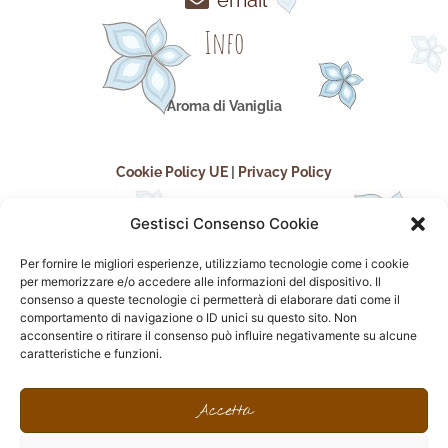
email
Info
Aroma di Vaniglia
Cookie Policy UE
|
Privacy Policy
Gestisci Consenso Cookie
Per fornire le migliori esperienze, utilizziamo tecnologie come i cookie
per memorizzare e/o accedere alle informazioni del dispositivo. Il
consenso a queste tecnologie ci permetterà di elaborare dati come il
comportamento di navigazione o ID unici su questo sito. Non
acconsentire o ritirare il consenso può influire negativamente su alcune
seguici sui social
caratteristiche e funzioni.
F
I
P
F
a
n
i
l
Accetta
c
s
n
i
e
t
t
c