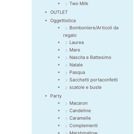
Two Milk
OUTLET
Oggettistica
Bomboniere/Articoli da
regalo
Laurea
Mare
Nascita e Battesimo
Natale
Pasqua
Sacchetti portaconfetti
scatole e buste
Party
Macaron
Candeline
Caramelle
Complementi
Marshmallow