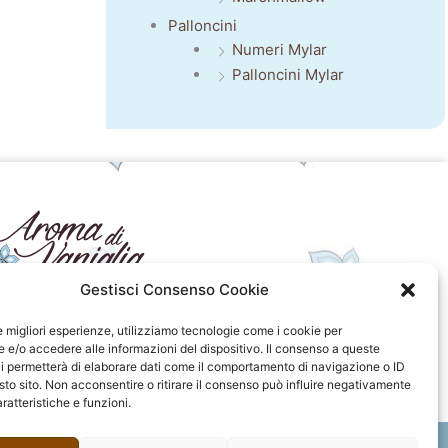
Palloncini
Numeri Mylar
Palloncini Mylar
Gestisci Consenso Cookie
seguici sui social
le migliori esperienze, utilizziamo tecnologie come i cookie per
e/o accedere alle informazioni del dispositivo. Il consenso a queste
F
I
P
F
i permetterà di elaborare dati come il comportamento di navigazione o ID
a
n
i
l
sto sito. Non acconsentire o ritirare il consenso può influire negativamente
c
s
n
i
ratteristiche e funzioni.
e
t
t
c
b
a
e
k
o
g
r
r