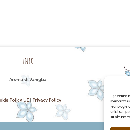
Info
Aroma di Vaniglia
Per fornire 
okie Policy UE
|
Privacy Policy
memorizzare 
tecnologie c
unici su que
su alcune ca