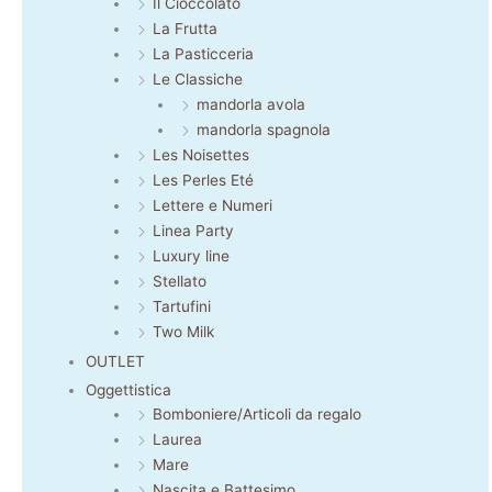
Il Cioccolato
La Frutta
La Pasticceria
Le Classiche
mandorla avola
mandorla spagnola
Les Noisettes
Les Perles Eté
Lettere e Numeri
Linea Party
Luxury line
Stellato
Tartufini
Two Milk
OUTLET
Oggettistica
Bomboniere/Articoli da regalo
Laurea
Mare
Nascita e Battesimo