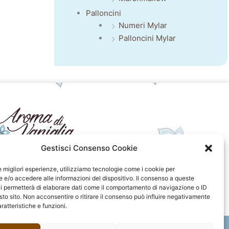
Palloncini
Numeri Mylar
Palloncini Mylar
Gestisci Consenso Cookie
seguici sui social
le migliori esperienze, utilizziamo tecnologie come i cookie per
e/o accedere alle informazioni del dispositivo. Il consenso a queste
F
I
P
F
i permetterà di elaborare dati come il comportamento di navigazione o ID
a
n
i
l
sto sito. Non acconsentire o ritirare il consenso può influire negativamente
c
s
n
i
ratteristiche e funzioni.
e
t
t
c
b
a
e
k
o
g
r
r