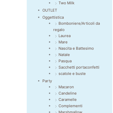
Two Milk
OUTLET
Oggettistica
Bomboniere/Articoli da
regalo
Laurea
Mare
Nascita e Battesimo
Natale
Pasqua
Sacchetti portaconfetti
scatole e buste
Party
Macaron
Candeline
Caramelle
Complementi
Marshmallow