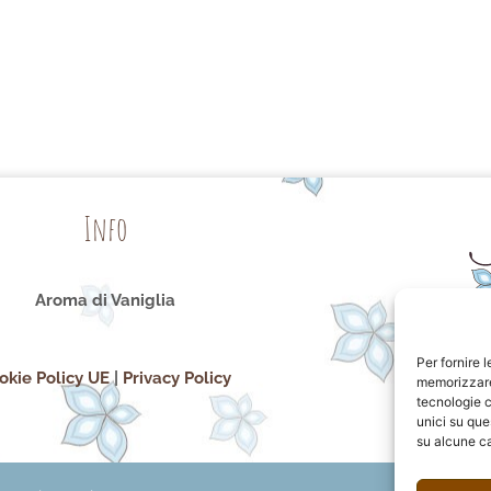
Info
Aroma di Vaniglia
Per fornire 
okie Policy UE
|
Privacy Policy
memorizzare 
tecnologie c
unici su que
su alcune ca