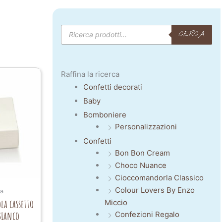
Products
CERCA
search
Raffina la ricerca
Confetti decorati
Baby
Bomboniere
Personalizzazioni
Confetti
Bon Bon Cream
Choco Nuance
Cioccomandorla Classico
Colour Lovers By Enzo
ca
la cassetto
Miccio
 Bianco
Confezioni Regalo