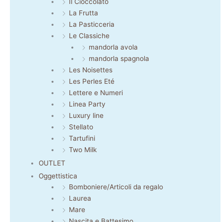
Il Cioccolato
La Frutta
La Pasticceria
Le Classiche
mandorla avola
mandorla spagnola
Les Noisettes
Les Perles Eté
Lettere e Numeri
Linea Party
Luxury line
Stellato
Tartufini
Two Milk
OUTLET
Oggettistica
Bomboniere/Articoli da regalo
Laurea
Mare
Nascita e Battesimo