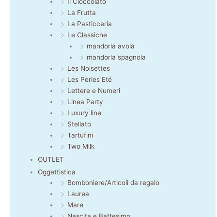
Il Cioccolato
La Frutta
La Pasticceria
Le Classiche
mandorla avola
mandorla spagnola
Les Noisettes
Les Perles Eté
Lettere e Numeri
Linea Party
Luxury line
Stellato
Tartufini
Two Milk
OUTLET
Oggettistica
Bomboniere/Articoli da regalo
Laurea
Mare
Nascita e Battesimo