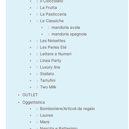
Il Cioccolato
La Frutta
La Pasticceria
Le Classiche
mandorla avola
mandorla spagnola
Les Noisettes
Les Perles Eté
Lettere e Numeri
Linea Party
Luxury line
Stellato
Tartufini
Two Milk
OUTLET
Oggettistica
Bomboniere/Articoli da regalo
Laurea
Mare
Nascita e Battesimo