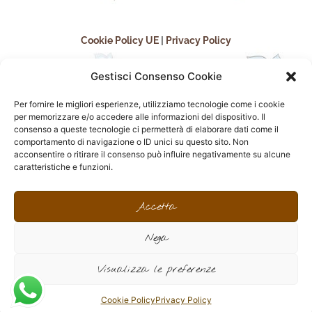
Cookie Policy UE
|
Privacy Policy
Gestisci Consenso Cookie
Per fornire le migliori esperienze, utilizziamo tecnologie come i cookie
per memorizzare e/o accedere alle informazioni del dispositivo. Il
consenso a queste tecnologie ci permetterà di elaborare dati come il
comportamento di navigazione o ID unici su questo sito. Non
acconsentire o ritirare il consenso può influire negativamente su alcune
seguici sui social
caratteristiche e funzioni.
F
I
P
F
a
n
i
l
Accetta
c
s
n
i
e
t
t
c
Nega
b
a
e
k
o
g
r
r
sito realizzato da
Effegweb
o
r
e
Visualizza le preferenze
k
a
s
-
m
t
f
Cookie Policy
Privacy Policy