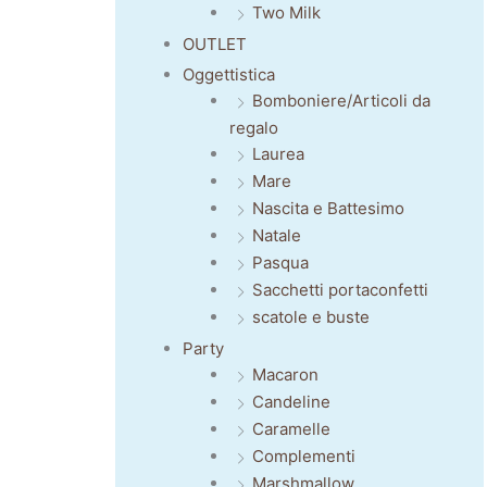
Two Milk
OUTLET
Oggettistica
Bomboniere/Articoli da
regalo
Laurea
Mare
Nascita e Battesimo
Natale
Pasqua
Sacchetti portaconfetti
scatole e buste
Party
Macaron
Candeline
Caramelle
Complementi
Marshmallow