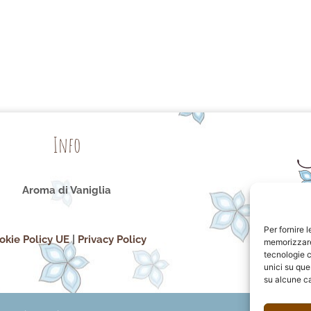
Info
Aroma di Vaniglia
Per fornire 
okie Policy UE
|
Privacy Policy
memorizzare 
tecnologie c
unici su que
su alcune ca