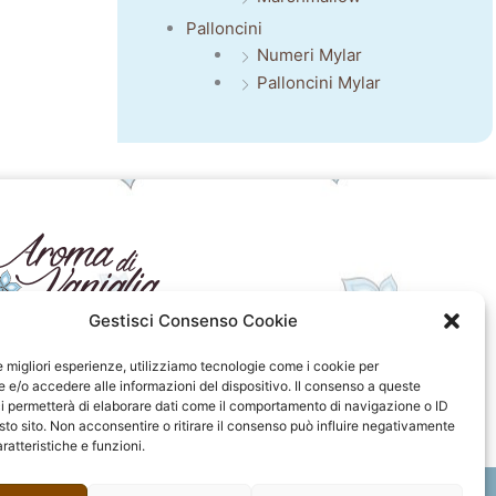
Palloncini
Numeri Mylar
Palloncini Mylar
Gestisci Consenso Cookie
seguici sui social
le migliori esperienze, utilizziamo tecnologie come i cookie per
e/o accedere alle informazioni del dispositivo. Il consenso a queste
F
I
P
F
i permetterà di elaborare dati come il comportamento di navigazione o ID
a
n
i
l
sto sito. Non acconsentire o ritirare il consenso può influire negativamente
c
s
n
i
ratteristiche e funzioni.
e
t
t
c
b
a
e
k
o
g
r
r