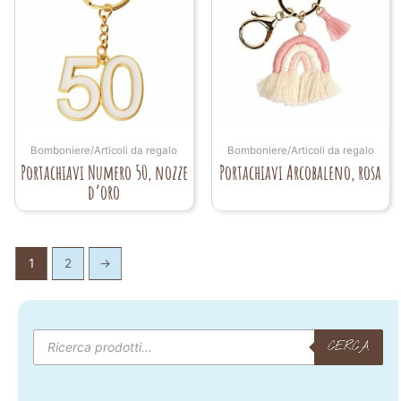
Bomboniere/Articoli da regalo
Bomboniere/Articoli da regalo
Portachiavi Numero 50, nozze
Portachiavi Arcobaleno, rosa
d’oro
1
2
→
Products
search
CERCA