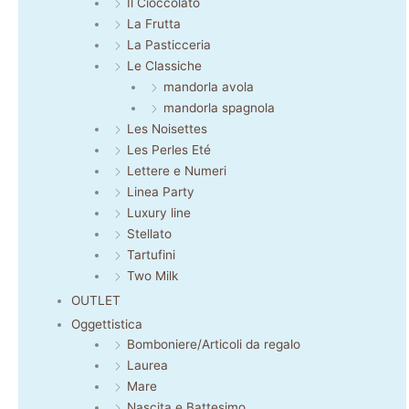
Il Cioccolato
La Frutta
La Pasticceria
Le Classiche
mandorla avola
mandorla spagnola
Les Noisettes
Les Perles Eté
Lettere e Numeri
Linea Party
Luxury line
Stellato
Tartufini
Two Milk
OUTLET
Oggettistica
Bomboniere/Articoli da regalo
Laurea
Mare
Nascita e Battesimo