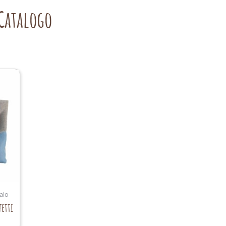
Catalogo
alo
fetti