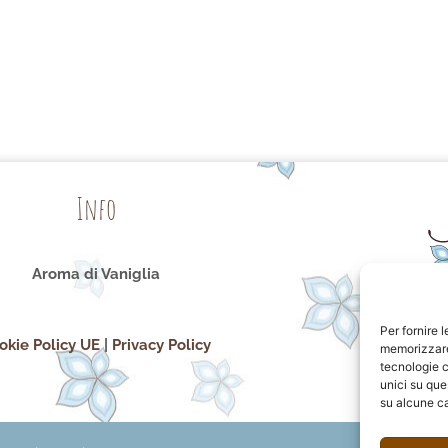
Info
Aroma di Vaniglia
Per fornire 
okie Policy UE
|
Privacy Policy
memorizzare 
tecnologie c
unici su que
su alcune ca