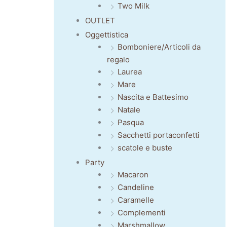
Two Milk
OUTLET
Oggettistica
Bomboniere/Articoli da
regalo
Laurea
Mare
Nascita e Battesimo
Natale
Pasqua
Sacchetti portaconfetti
scatole e buste
Party
Macaron
Candeline
Caramelle
Complementi
Marshmallow