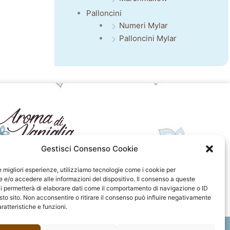
Palloncini
Numeri Mylar
Palloncini Mylar
Gestisci Consenso Cookie
seguici sui social
le migliori esperienze, utilizziamo tecnologie come i cookie per
e/o accedere alle informazioni del dispositivo. Il consenso a queste
F
I
P
F
i permetterà di elaborare dati come il comportamento di navigazione o ID
a
n
i
l
sto sito. Non acconsentire o ritirare il consenso può influire negativamente
c
s
n
i
ratteristiche e funzioni.
e
t
t
c
b
a
e
k
o
g
r
r