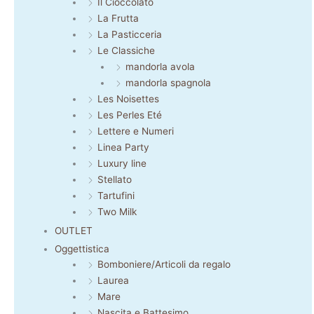
Il Cioccolato
La Frutta
La Pasticceria
Le Classiche
mandorla avola
mandorla spagnola
Les Noisettes
Les Perles Eté
Lettere e Numeri
Linea Party
Luxury line
Stellato
Tartufini
Two Milk
OUTLET
Oggettistica
Bomboniere/Articoli da regalo
Laurea
Mare
Nascita e Battesimo