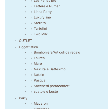
Les Perles Eté
Lettere e Numeri
Linea Party
Luxury line
Stellato
Tartufini
Two Milk
OUTLET
Oggettistica
Bomboniere/Articoli da regalo
Laurea
Mare
Nascita e Battesimo
Natale
Pasqua
Sacchetti portaconfetti
scatole e buste
Party
Macaron
Candeline