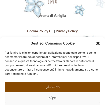
Info
Aroma di Vaniglia
Cookie Policy UE
|
Privacy Policy
Gestisci Consenso Cookie
Per fornire le migliori esperienze, utilizziamo tecnologie come i cookie
per memorizzare e/o accedere alle informazioni del dispositivo. Il
consenso a queste tecnologie ci permetterà di elaborare dati come il
comportamento di navigazione o ID unici su questo sito. Non
acconsentire o ritirare il consenso può influire negativamente su alcune
seguici sui social
caratteristiche e funzioni.
F
I
P
F
a
n
i
l
Accetta
c
s
n
i
e
t
t
c
Nega
b
a
e
k
o
g
r
r
sito realizzato da
Effegweb