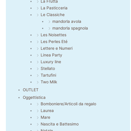
La Frutta
La Pasticceria
Le Classiche
mandorla avola
mandorla spagnola
Les Noisettes
Les Perles Eté
Lettere e Numeri
Linea Party
Luxury line
Stellato
Tartufini
Two Milk
OUTLET
Oggettistica
Bomboniere/Articoli da regalo
Laurea
Mare
Nascita e Battesimo
Natale