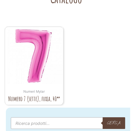
Numeri Mylar
Numero 7 (sette), fuxia, 40″
Products
search
CERCA