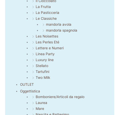
Il Cioccolato
La Frutta
La Pasticceria
Le Classiche
mandorla avola
mandorla spagnola
Les Noisettes
Les Perles Eté
Lettere e Numeri
Linea Party
Luxury line
Stellato
Tartufini
Two Milk
OUTLET
Oggettistica
Bomboniere/Articoli da regalo
Laurea
Mare
Nascita e Battesimo