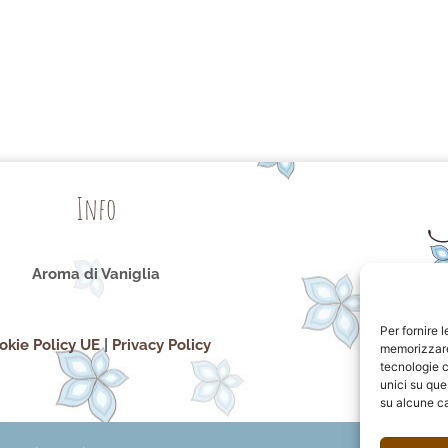
Info
Aroma di Vaniglia
Per fornire 
okie Policy UE
|
Privacy Policy
memorizzare 
tecnologie c
unici su que
su alcune ca