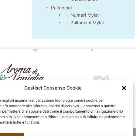
Palloncini
Numeri Mylar
Palloncini Mylar
Gestisci Consenso Cookie
seguici sui social
le migliori esperienze, utilizziamo tecnologie come i cookie per
e/o accedere alle informazioni del dispositivo. Il consenso a queste
F
I
P
F
i permetterà di elaborare dati come il comportamento di navigazione o ID
a
n
i
l
sto sito. Non acconsentire o ritirare il consenso può influire negativamente
c
s
n
i
ratteristiche e funzioni.
e
t
t
c
b
a
e
k
o
g
r
r