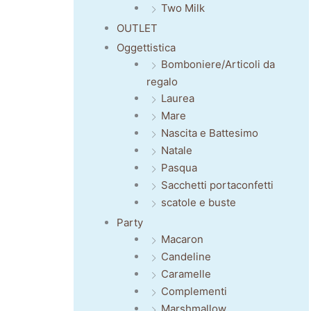
Two Milk
OUTLET
Oggettistica
Bomboniere/Articoli da
regalo
Laurea
Mare
Nascita e Battesimo
Natale
Pasqua
Sacchetti portaconfetti
scatole e buste
Party
Macaron
Candeline
Caramelle
Complementi
Marshmallow