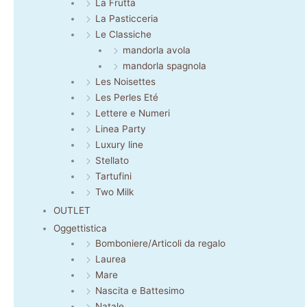
La Frutta
La Pasticceria
Le Classiche
mandorla avola
mandorla spagnola
Les Noisettes
Les Perles Eté
Lettere e Numeri
Linea Party
Luxury line
Stellato
Tartufini
Two Milk
OUTLET
Oggettistica
Bomboniere/Articoli da regalo
Laurea
Mare
Nascita e Battesimo
Natale