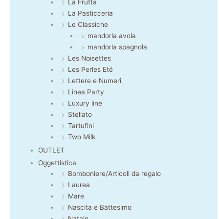
La Frutta
La Pasticceria
Le Classiche
mandorla avola
mandorla spagnola
Les Noisettes
Les Perles Eté
Lettere e Numeri
Linea Party
Luxury line
Stellato
Tartufini
Two Milk
OUTLET
Oggettistica
Bomboniere/Articoli da regalo
Laurea
Mare
Nascita e Battesimo
Natale