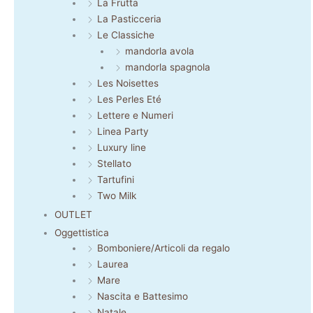
La Frutta
La Pasticceria
Le Classiche
mandorla avola
mandorla spagnola
Les Noisettes
Les Perles Eté
Lettere e Numeri
Linea Party
Luxury line
Stellato
Tartufini
Two Milk
OUTLET
Oggettistica
Bomboniere/Articoli da regalo
Laurea
Mare
Nascita e Battesimo
Natale