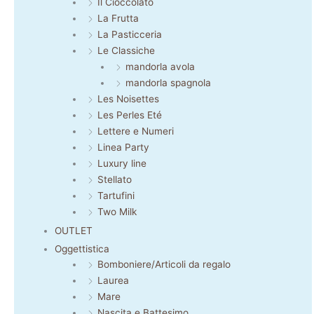
Il Cioccolato
La Frutta
La Pasticceria
Le Classiche
mandorla avola
mandorla spagnola
Les Noisettes
Les Perles Eté
Lettere e Numeri
Linea Party
Luxury line
Stellato
Tartufini
Two Milk
OUTLET
Oggettistica
Bomboniere/Articoli da regalo
Laurea
Mare
Nascita e Battesimo