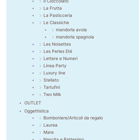
Il Cioccolato
La Frutta
La Pasticceria
Le Classiche
mandorla avola
mandorla spagnola
Les Noisettes
Les Perles Eté
Lettere e Numeri
Linea Party
Luxury line
Stellato
Tartufini
Two Milk
OUTLET
Oggettistica
Bomboniere/Articoli da regalo
Laurea
Mare
Nascita e Battesimo