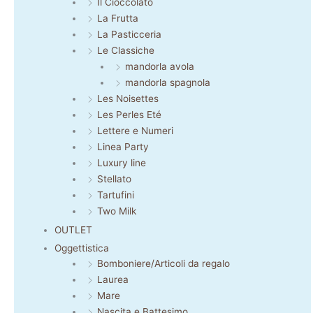
Il Cioccolato
La Frutta
La Pasticceria
Le Classiche
mandorla avola
mandorla spagnola
Les Noisettes
Les Perles Eté
Lettere e Numeri
Linea Party
Luxury line
Stellato
Tartufini
Two Milk
OUTLET
Oggettistica
Bomboniere/Articoli da regalo
Laurea
Mare
Nascita e Battesimo