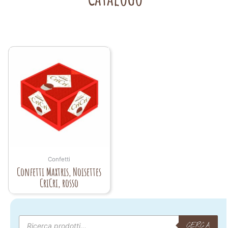
Confetti
Confetti Maxtris, Noisettes
CriCri, rosso
Products
search
CERCA