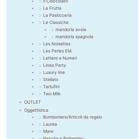
Il Cioccolato
La Frutta
La Pasticceria
Le Classiche
mandorla avola
mandorla spagnola
Les Noisettes
Les Perles Eté
Lettere e Numeri
Linea Party
Luxury line
Stellato
Tartufini
Two Milk
OUTLET
Oggettistica
Bomboniere/Articoli da regalo
Laurea
Mare
Nascita e Battesimo