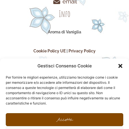
email
Info
Aroma di Vaniglia
Cookie Policy UE
|
Privacy Policy
Gestisci Consenso Cookie
Per fornire le migliori esperienze, utilizziamo tecnologie come i cookie
per memorizzare e/o accedere alle informazioni del dispositivo. Il
consenso a queste tecnologie ci permetterà di elaborare dati come il
comportamento di navigazione o ID unici su questo sito. Non
acconsentire o ritirare il consenso può influire negativamente su alcune
seguici sui social
caratteristiche e funzioni.
F
I
P
F
a
n
i
l
Accetta
c
s
n
i
e
t
t
c