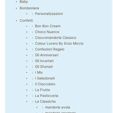
Baby
Bomboniere
Personalizzazioni
Confetti
Bon Bon Cream
Choco Nuance
Cioccomandorla Classico
Colour Lovers By Enzo Miccio
Confezioni Regalo
Gli Anniversari
Gli incartati
Gli Sfumati
I Mix
I Selezionati
Il Cioccolato
La Frutta
La Pasticceria
Le Classiche
mandorla avola
mandorla spagnola