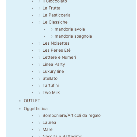
Il Cioccolato
La Frutta
La Pasticceria
Le Classiche
mandorla avola
mandorla spagnola
Les Noisettes
Les Perles Eté
Lettere e Numeri
Linea Party
Luxury line
Stellato
Tartufini
Two Milk
OUTLET
Oggettistica
Bomboniere/Articoli da regalo
Laurea
Mare
Nascita e Battesimo