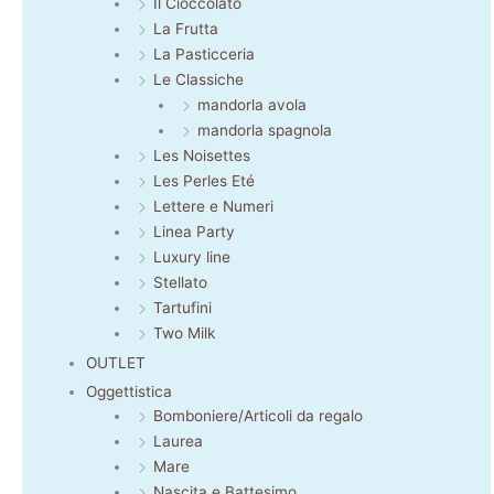
Il Cioccolato
La Frutta
La Pasticceria
Le Classiche
mandorla avola
mandorla spagnola
Les Noisettes
Les Perles Eté
Lettere e Numeri
Linea Party
Luxury line
Stellato
Tartufini
Two Milk
OUTLET
Oggettistica
Bomboniere/Articoli da regalo
Laurea
Mare
Nascita e Battesimo