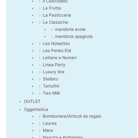
Il Cioccolato
La Frutta
La Pasticceria
Le Classiche
mandorla avola
mandorla spagnola
Les Noisettes
Les Perles Eté
Lettere e Numeri
Linea Party
Luxury line
Stellato
Tartufini
Two Milk
OUTLET
Oggettistica
Bomboniere/Articoli da regalo
Laurea
Mare
Nascita e Battesimo