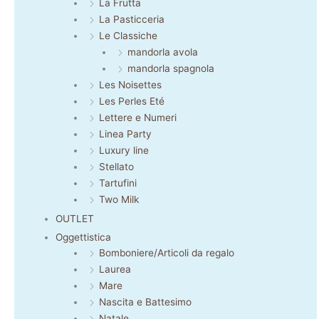
La Frutta
La Pasticceria
Le Classiche
mandorla avola
mandorla spagnola
Les Noisettes
Les Perles Eté
Lettere e Numeri
Linea Party
Luxury line
Stellato
Tartufini
Two Milk
OUTLET
Oggettistica
Bomboniere/Articoli da regalo
Laurea
Mare
Nascita e Battesimo
Natale