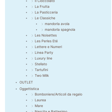
Il Cioccolato
La Frutta
La Pasticceria
Le Classiche
mandorla avola
mandorla spagnola
Les Noisettes
Les Perles Eté
Lettere e Numeri
Linea Party
Luxury line
Stellato
Tartufini
Two Milk
OUTLET
Oggettistica
Bomboniere/Articoli da regalo
Laurea
Mare
Nascita e Battesimo