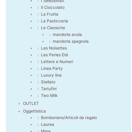
I Selezionati
Il Cioccolato
La Frutta
La Pasticceria
Le Classiche
mandorla avola
mandorla spagnola
Les Noisettes
Les Perles Eté
Lettere e Numeri
Linea Party
Luxury line
Stellato
Tartufini
Two Milk
OUTLET
Oggettistica
Bomboniere/Articoli da regalo
Laurea
Mare