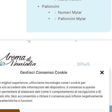
Palloncini
Numeri Mylar
Palloncini Mylar
Gestisci Consenso Cookie
seguici sui social
le migliori esperienze, utilizziamo tecnologie come i cookie per
e/o accedere alle informazioni del dispositivo. Il consenso a queste
F
I
P
F
i permetterà di elaborare dati come il comportamento di navigazione o ID
a
n
i
l
sto sito. Non acconsentire o ritirare il consenso può influire negativamente
c
s
n
i
ratteristiche e funzioni.
e
t
t
c
b
a
e
k
o
g
r
r