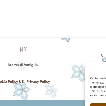
Info
Aroma di Vaniglia
Per fornire 
okie Policy UE
|
Privacy Policy
memorizzare 
tecnologie c
unici su que
su alcune ca