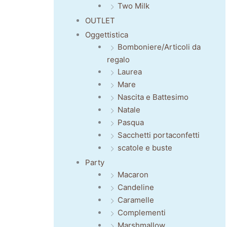
Two Milk
OUTLET
Oggettistica
Bomboniere/Articoli da
regalo
Laurea
Mare
Nascita e Battesimo
Natale
Pasqua
Sacchetti portaconfetti
scatole e buste
Party
Macaron
Candeline
Caramelle
Complementi
Marshmallow