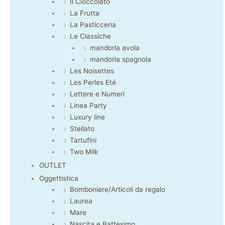
Il Cioccolato
La Frutta
La Pasticceria
Le Classiche
mandorla avola
mandorla spagnola
Les Noisettes
Les Perles Eté
Lettere e Numeri
Linea Party
Luxury line
Stellato
Tartufini
Two Milk
OUTLET
Oggettistica
Bomboniere/Articoli da regalo
Laurea
Mare
Nascita e Battesimo