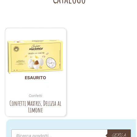
ESAURITO
Confetti
Confetti Maxtris, Delizia al
Limone
Products
search
CERCA