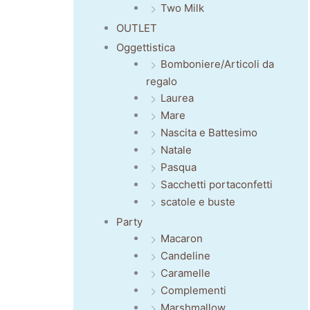
Two Milk
OUTLET
Oggettistica
Bomboniere/Articoli da
regalo
Laurea
Mare
Nascita e Battesimo
Natale
Pasqua
Sacchetti portaconfetti
scatole e buste
Party
Macaron
Candeline
Caramelle
Complementi
Marshmallow