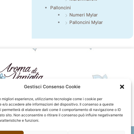
Palloncini
Numeri Mylar
Palloncini Mylar
Gestisci Consenso Cookie
seguici sui social
le migliori esperienze, utilizziamo tecnologie come i cookie per
e/o accedere alle informazioni del dispositivo. Il consenso a queste
F
I
P
F
i permetterà di elaborare dati come il comportamento di navigazione o ID
a
n
i
l
sto sito. Non acconsentire o ritirare il consenso può influire negativamente
c
s
n
i
ratteristiche e funzioni.
e
t
t
c
b
a
e
k
o
g
r
r