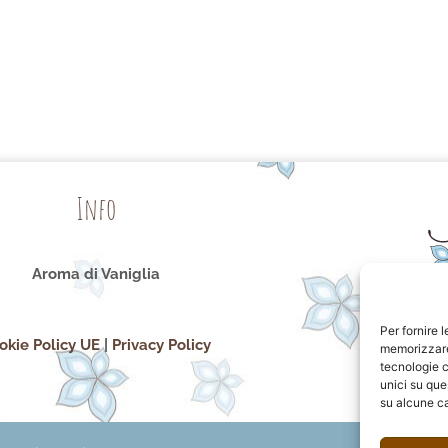
Info
Aroma di Vaniglia
Per fornire 
okie Policy UE
|
Privacy Policy
memorizzare 
tecnologie c
unici su que
su alcune ca