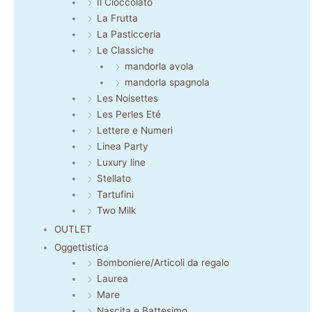
Il Cioccolato
La Frutta
La Pasticceria
Le Classiche
mandorla avola
mandorla spagnola
Les Noisettes
Les Perles Eté
Lettere e Numeri
Linea Party
Luxury line
Stellato
Tartufini
Two Milk
OUTLET
Oggettistica
Bomboniere/Articoli da regalo
Laurea
Mare
Nascita e Battesimo