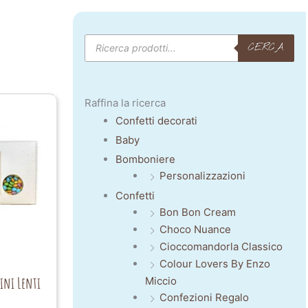
Products
CERCA
search
Raffina la ricerca
Confetti decorati
Baby
Bomboniere
Personalizzazioni
Confetti
Bon Bon Cream
Choco Nuance
Cioccomandorla Classico
Colour Lovers By Enzo
Mini Lenti
Miccio
Confezioni Regalo