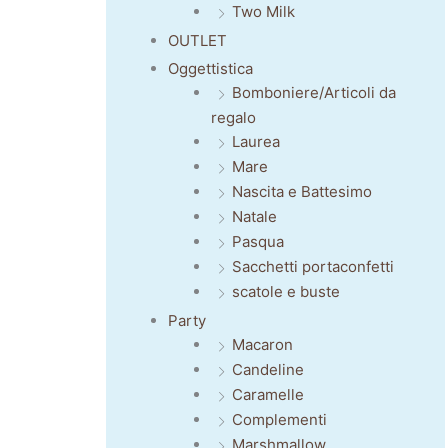
Two Milk
OUTLET
Oggettistica
Bomboniere/Articoli da
regalo
Laurea
Mare
Nascita e Battesimo
Natale
Pasqua
Sacchetti portaconfetti
scatole e buste
Party
Macaron
Candeline
Caramelle
Complementi
Marshmallow