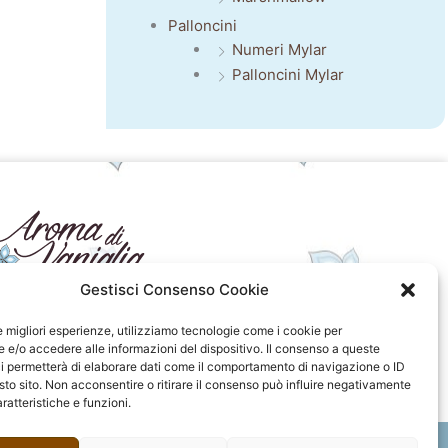
Palloncini
Numeri Mylar
Palloncini Mylar
Gestisci Consenso Cookie
seguici sui social
le migliori esperienze, utilizziamo tecnologie come i cookie per
e/o accedere alle informazioni del dispositivo. Il consenso a queste
F
I
P
F
i permetterà di elaborare dati come il comportamento di navigazione o ID
a
n
i
l
sto sito. Non acconsentire o ritirare il consenso può influire negativamente
c
s
n
i
ratteristiche e funzioni.
e
t
t
c
b
a
e
k
o
g
r
r