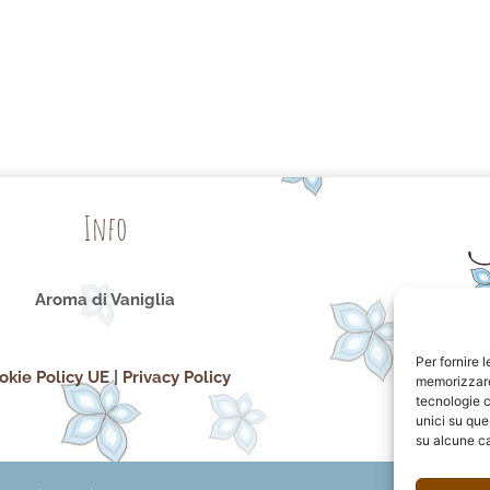
Info
Aroma di Vaniglia
Per fornire 
okie Policy UE
|
Privacy Policy
memorizzare 
tecnologie c
unici su que
su alcune ca