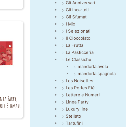
Gli Anniversari
Gli incartati
Gli Sfumati
I Mix
I Selezionati
Il Cioccolato
La Frutta
La Pasticceria
Le Classiche
mandorla avola
mandorla spagnola
Les Noisettes
Les Perles Eté
Lettere e Numeri
inea Party,
Linea Party
coli Sfumati
Luxury line
Stellato
Tartufini