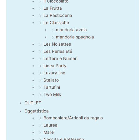
Il Cioccolato
La Frutta
La Pasticceria
Le Classiche
mandorla avola
mandorla spagnola
Les Noisettes
Les Perles Eté
Lettere e Numeri
Linea Party
Luxury line
Stellato
Tartufini
Two Milk
OUTLET
Oggettistica
Bomboniere/Articoli da regalo
Laurea
Mare
Nascita e Battesimo