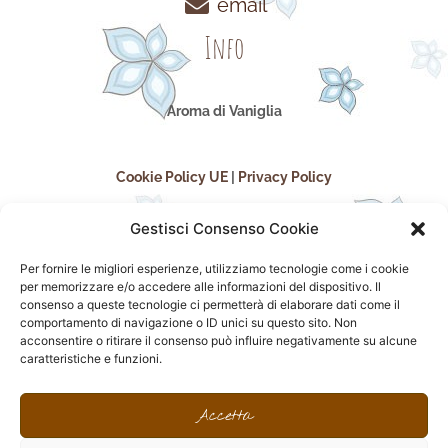
email
Info
Aroma di Vaniglia
Cookie Policy UE
|
Privacy Policy
Gestisci Consenso Cookie
Per fornire le migliori esperienze, utilizziamo tecnologie come i cookie
per memorizzare e/o accedere alle informazioni del dispositivo. Il
consenso a queste tecnologie ci permetterà di elaborare dati come il
comportamento di navigazione o ID unici su questo sito. Non
acconsentire o ritirare il consenso può influire negativamente su alcune
seguici sui social
caratteristiche e funzioni.
F
I
P
F
a
n
i
l
Accetta
c
s
n
i
e
t
t
c