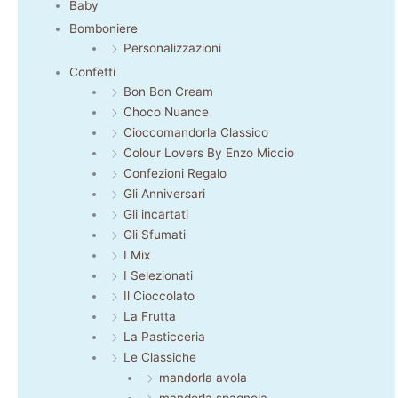
Baby
Bomboniere
Personalizzazioni
Confetti
Bon Bon Cream
Choco Nuance
Cioccomandorla Classico
Colour Lovers By Enzo Miccio
Confezioni Regalo
Gli Anniversari
Gli incartati
Gli Sfumati
I Mix
I Selezionati
Il Cioccolato
La Frutta
La Pasticceria
Le Classiche
mandorla avola
mandorla spagnola