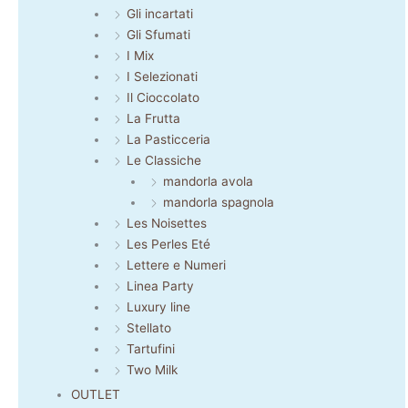
Gli incartati
Gli Sfumati
I Mix
I Selezionati
Il Cioccolato
La Frutta
La Pasticceria
Le Classiche
mandorla avola
mandorla spagnola
Les Noisettes
Les Perles Eté
Lettere e Numeri
Linea Party
Luxury line
Stellato
Tartufini
Two Milk
OUTLET