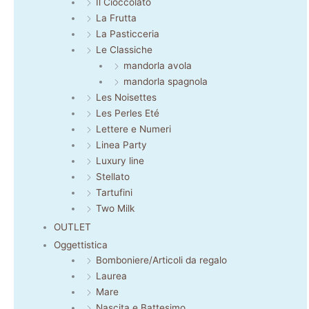
Il Cioccolato
La Frutta
La Pasticceria
Le Classiche
mandorla avola
mandorla spagnola
Les Noisettes
Les Perles Eté
Lettere e Numeri
Linea Party
Luxury line
Stellato
Tartufini
Two Milk
OUTLET
Oggettistica
Bomboniere/Articoli da regalo
Laurea
Mare
Nascita e Battesimo