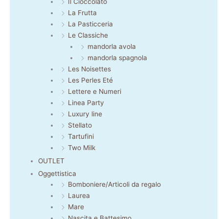
Il Cioccolato
La Frutta
La Pasticceria
Le Classiche
mandorla avola
mandorla spagnola
Les Noisettes
Les Perles Eté
Lettere e Numeri
Linea Party
Luxury line
Stellato
Tartufini
Two Milk
OUTLET
Oggettistica
Bomboniere/Articoli da regalo
Laurea
Mare
Nascita e Battesimo