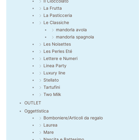
Il Cioccolato
La Frutta
La Pasticceria
Le Classiche
mandorla avola
mandorla spagnola
Les Noisettes
Les Perles Eté
Lettere e Numeri
Linea Party
Luxury line
Stellato
Tartufini
Two Milk
OUTLET
Oggettistica
Bomboniere/Articoli da regalo
Laurea
Mare
Nascita e Battesimo