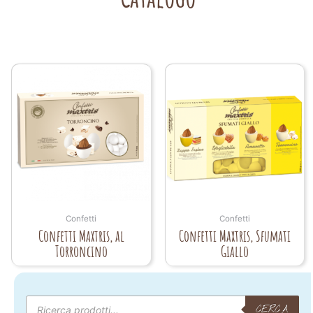
Confetti
Confetti
Confetti Maxtris, al
Confetti Maxtris, Sfumati
Torroncino
Giallo
Products
search
CERCA