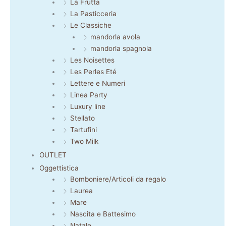
La Frutta
La Pasticceria
Le Classiche
mandorla avola
mandorla spagnola
Les Noisettes
Les Perles Eté
Lettere e Numeri
Linea Party
Luxury line
Stellato
Tartufini
Two Milk
OUTLET
Oggettistica
Bomboniere/Articoli da regalo
Laurea
Mare
Nascita e Battesimo
Natale