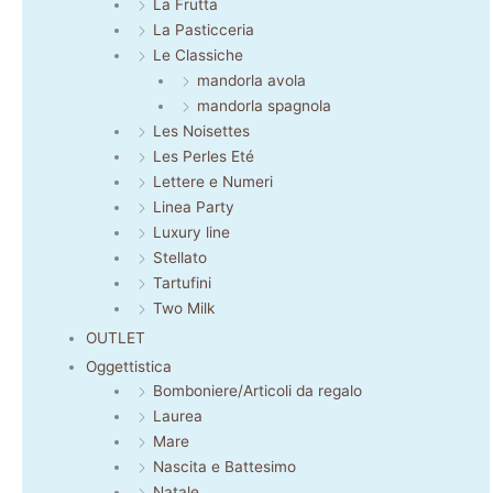
La Frutta
La Pasticceria
Le Classiche
mandorla avola
mandorla spagnola
Les Noisettes
Les Perles Eté
Lettere e Numeri
Linea Party
Luxury line
Stellato
Tartufini
Two Milk
OUTLET
Oggettistica
Bomboniere/Articoli da regalo
Laurea
Mare
Nascita e Battesimo
Natale