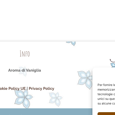
Info
Aroma di Vaniglia
Per fornire 
okie Policy UE
|
Privacy Policy
memorizzare 
tecnologie c
unici su que
su alcune ca