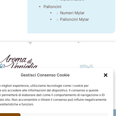
Palloncini
Numeri Mylar
Palloncini Mylar
Gestisci Consenso Cookie
seguici sui social
le migliori esperienze, utilizziamo tecnologie come i cookie per
e/o accedere alle informazioni del dispositivo. Il consenso a queste
F
I
P
F
i permetterà di elaborare dati come il comportamento di navigazione o ID
a
n
i
l
sto sito. Non acconsentire o ritirare il consenso può influire negativamente
c
s
n
i
ratteristiche e funzioni.
e
t
t
c
b
a
e
k
o
g
r
r