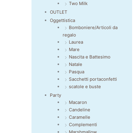
Two Milk
OUTLET
Oggettistica
Bomboniere/Articoli da
regalo
Laurea
Mare
Nascita e Battesimo
Natale
Pasqua
Sacchetti portaconfetti
scatole e buste
Party
Macaron
Candeline
Caramelle
Complementi
Marshmallow