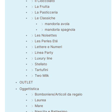
Il Cioccolato
La Frutta
La Pasticceria
Le Classiche
mandorla avola
mandorla spagnola
Les Noisettes
Les Perles Eté
Lettere e Numeri
Linea Party
Luxury line
Stellato
Tartufini
Two Milk
OUTLET
Oggettistica
Bomboniere/Articoli da regalo
Laurea
Mare
Nascita e Battesimo