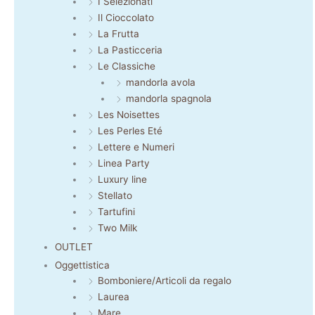
I Selezionati
Il Cioccolato
La Frutta
La Pasticceria
Le Classiche
mandorla avola
mandorla spagnola
Les Noisettes
Les Perles Eté
Lettere e Numeri
Linea Party
Luxury line
Stellato
Tartufini
Two Milk
OUTLET
Oggettistica
Bomboniere/Articoli da regalo
Laurea
Mare