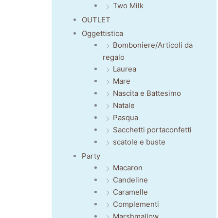
Two Milk
OUTLET
Oggettistica
Bomboniere/Articoli da
regalo
Laurea
Mare
Nascita e Battesimo
Natale
Pasqua
Sacchetti portaconfetti
scatole e buste
Party
Macaron
Candeline
Caramelle
Complementi
Marshmallow