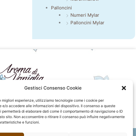
Palloncini
Numeri Mylar
Palloncini Mylar
Gestisci Consenso Cookie
seguici sui social
le migliori esperienze, utilizziamo tecnologie come i cookie per
e/o accedere alle informazioni del dispositivo. Il consenso a queste
F
I
P
F
i permetterà di elaborare dati come il comportamento di navigazione o ID
a
n
i
l
sto sito. Non acconsentire o ritirare il consenso può influire negativamente
c
s
n
i
ratteristiche e funzioni.
e
t
t
c
b
a
e
k
o
g
r
r