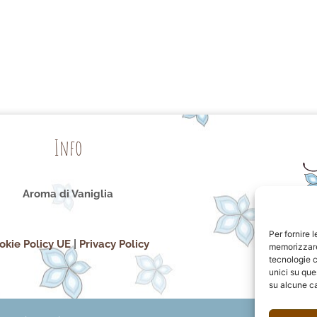
Info
Aroma di Vaniglia
Per fornire 
okie Policy UE
|
Privacy Policy
memorizzare 
tecnologie c
unici su que
su alcune ca