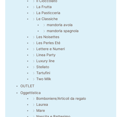
Il Cioccolato
La Frutta
La Pasticceria
Le Classiche
mandorla avola
mandorla spagnola
Les Noisettes
Les Perles Eté
Lettere e Numeri
Linea Party
Luxury line
Stellato
Tartufini
Two Milk
OUTLET
Oggettistica
Bomboniere/Articoli da regalo
Laurea
Mare
Nascita e Battesimo