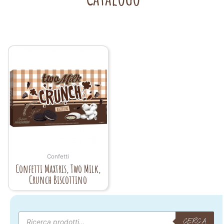
Confetti
Confetti Maxtris, Two Milk,
Crunch Biscottino
Products
search
CERCA