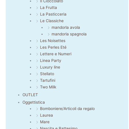
Il Cioccolato
La Frutta
La Pasticceria
Le Classiche
mandorla avola
mandorla spagnola
Les Noisettes
Les Perles Eté
Lettere e Numeri
Linea Party
Luxury line
Stellato
Tartufini
Two Milk
OUTLET
Oggettistica
Bomboniere/Articoli da regalo
Laurea
Mare
Nascita e Battesimo